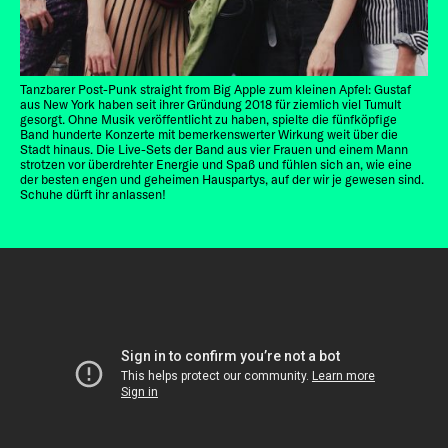
Tanzbarer Post-Punk straight from Big Apple zum kleinen Apfel: Gustaf
aus New York haben seit ihrer Gründung 2018 für ziemlich viel Tumult
gesorgt. Ohne Musik veröffentlicht zu haben, spielte die fünfköpfige
Band hunderte Konzerte mit bemerkenswerter Wirkung weit über die
Stadt hinaus. Die Live-Sets der Band aus vier Frauen und einem Mann
strotzen vor überdrehter Energie und Spaß und fühlen sich an, wie eine
der besten engen und geheimen Hauspartys, auf der wir je gewesen sind.
Schuhe dürft ihr anlassen!