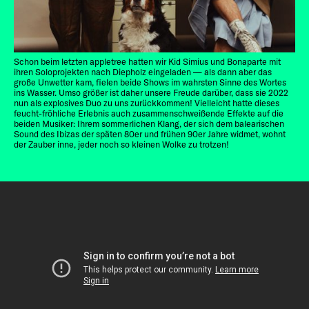
Schon beim letzten appletree hatten wir Kid Simius und Bonaparte mit
ihren Soloprojekten nach Diepholz eingeladen — als dann aber das
große Unwetter kam, fielen beide Shows im wahrsten Sinne des Wortes
ins Wasser. Umso größer ist daher unsere Freude darüber, dass sie 2022
nun als explosives Duo zu uns zurückkommen! Vielleicht hatte dieses
feucht-fröhliche Erlebnis auch zusammenschweißende Effekte auf die
beiden Musiker: Ihrem sommerlichen Klang, der sich dem balearischen
Sound des Ibizas der späten 80er und frühen 90er Jahre widmet, wohnt
der Zauber inne, jeder noch so kleinen Wolke zu trotzen!