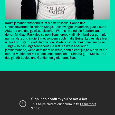
Kaum jemand transportiert im Moment so viel Sonne und
Unbeschwertheit in seinen Songs. Beschwingte Rhythmen, gute-Laune-
Akkorde und das gewisse bisschen Wahnsinn sind die Zutaten, aus
denen Mikhael Paskalev seinen Sommercocktail mixt. Und der geht nicht
nur ins Herz und in die Birne, sondern auch in die Beine. Ladies, das hier
ist für Euch, ganz klar! Und wer die Mädels hat, der bekommt auch die
Jungs – so das ungeschriebene Gesetz. Es wäre aber auch
jammerschade, wenn dem nicht so wäre, denn dieser junge Mann ist ein
echtes Multitalent mit einem unbestechlichen Sinn für gute Musik. Und
das gilt für Ladies und Gentlemen gleichermaßen.