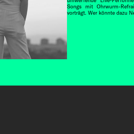
umwerfende Live-Performe
Songs mit Ohrwurm-Refrai
vorträgt. Wer könnte dazu N