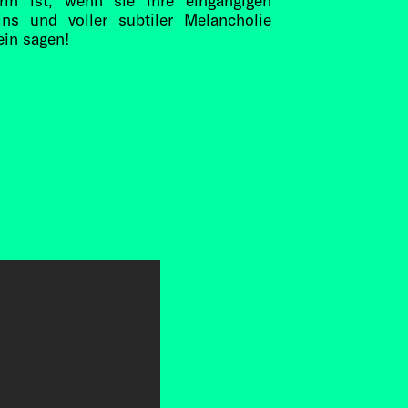
rin ist, wenn sie ihre eingängigen
ns und voller subtiler Melancholie
ein sagen!